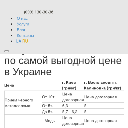
(099) 130-30-36
О нас
Услуги
Блог
Контакты
UA
RU
Покупка металлолома
по самой выгодной цене
в Украине
г. Киев
г. Васильков
пгт.
Цена
(грн/кг)
Калиновка (грн/кг)
Цена
От 10т.
Цена договорная
договорная
Прием черного
металлолома:
От 5т.
6,3
5
До 5т.
5,7 - 6,2
5
Цена
- Медь
Цена договорная
договорная