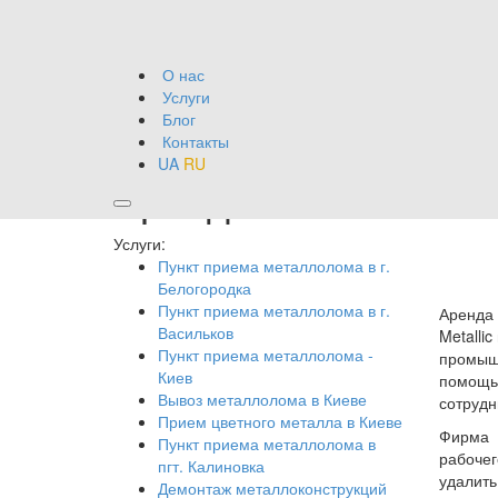
О нас
Услуги
Блог
Контакты
UA
RU
Аренда металловоза
Услуги:
Пункт приема металлолома в г.
Белогородка
Пункт приема металлолома в г.
Аренда 
Васильков
Metalli
Пункт приема металлолома -
промыш
Киев
помощь
Вывоз металлолома в Киеве
сотрудн
Прием цветного металла в Киеве
Фирма 
Пункт приема металлолома в
рабоче
пгт. Калиновка
удалить
Демонтаж металлоконструкций