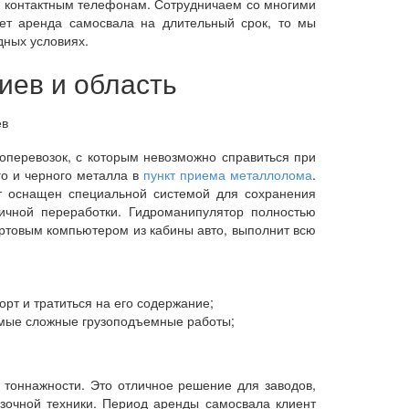
м контактным телефонам. Сотрудничаем со многими
ет аренда самосвала на длительный срок, то мы
дных условиях.
иев и область
зоперевозок, с которым невозможно справиться при
го и черного металла в
пункт приема металлолома
.
рт оснащен специальной системой для сохранения
ричной переработки. Гидроманипулятор полностью
ортовым компьютером из кабины авто, выполнит всю
рт и тратиться на его содержание;
мые сложные грузоподъемные работы;
оннажности. Это отличное решение для заводов,
зочной техники. Период аренды самосвала клиент