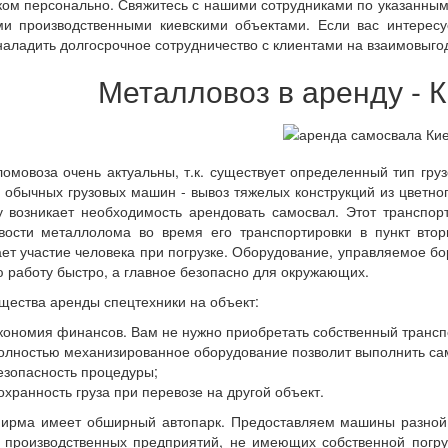
ком персонально. Свяжитесь с нашими сотрудниками по указанны
ми производственными киевскими объектами. Если вас интересу
наладить долгосрочное сотрудничество с клиентами на взаимовыго
Металловоз в аренду - К
ломовоза очень актуальны, т.к. существует определенный тип гру
обычных грузовых машин - вывоз тяжелых конструкций из цветно
 возникает необходимость арендовать самосвал. Этот транспо
вости металлолома во время его транспортировки в пункт вто
ет участие человека при погрузке. Оборудование, управляемое б
 работу быстро, а главное безопасно для окружающих.
ества аренды спецтехники на объект:
кономия финансов. Вам не нужно приобретать собственный транспо
олностью механизированное оборудование позволит выполнить са
езопасность процедуры;
охранность груза при перевозе на другой объект.
ирма имеет обширный автопарк. Предоставляем машины разной т
 производственных предприятий, не имеющих собственной погру