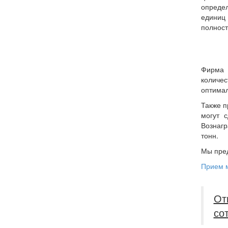
определ
единиц 
полност
Фирма 
количес
оптима
Также п
могут 
Вознагр
тонн.
Мы пред
Прием 
От
со