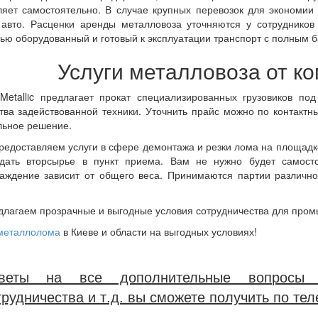
яет самостоятельно. В случае крупных перевозок для экономии
авто. Расценки аренды металловоза уточняются у сотрудников
ью оборудованный и готовый к эксплуатации транспорт с полным б
Услуги металловоза от ко
Metallic предлагает прокат специализированных грузовиков по
тва задействованной техники. Уточнить прайс можно по контакт
льное решение.
редоставляем услуги в сфере демонтажа и резки лома на площадке
сдать вторсырье в пункт приема. Вам не нужно будет самост
аждение зависит от общего веса. Принимаются партии различно
лагаем прозрачные и выгодные условия сотрудничества для пром
металлолома
в Киеве и области на выгодных условиях!
веты на все дополнительные вопросы от
трудничества и т.д. вы сможете получить по тел