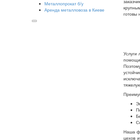
заказчи
Металлопрокат б/у
крупны
Аренда металловоза в Киеве
готовы 
Услуги 
помощи 
Поэтому
устойчи
исключа
тяжелую
Преимущ
Э
П
Б
С
Наша ф
цехов и