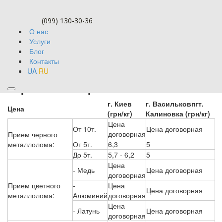
(099) 130-30-36
О нас
Услуги
Блог
Контакты
UA
RU
Прием нержавейки
г. Киев
г. Васильков
пгт.
Цена
(грн/кг)
Калиновка (грн/кг)
Цена
От 10т.
Цена договорная
договорная
Прием черного
металлолома:
От 5т.
6,3
5
До 5т.
5,7 - 6,2
5
Цена
- Медь
Цена договорная
договорная
Прием цветного
-
Цена
Цена договорная
металлолома:
Алюминий
договорная
Цена
- Латунь
Цена договорная
договорная