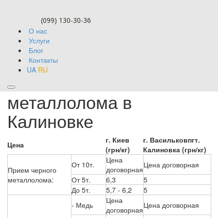
(099) 130-30-36
О нас
Услуги
Блог
Контакты
UA
RU
Самовывоз
металлолома в
Калиновке
г. Киев
г. Васильков
пгт.
Цена
(грн/кг)
Калиновка (грн/кг)
Цена
От 10т.
Цена договорная
договорная
Прием черного
металлолома:
От 5т.
6,3
5
До 5т.
5,7 - 6,2
5
Цена
- Медь
Цена договорная
договорная