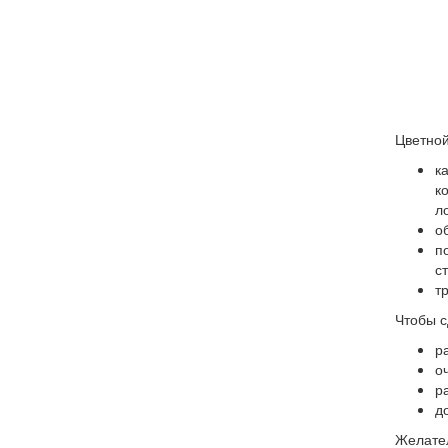
Цветной
к
к
л
о
п
с
т
Чтобы с
р
о
р
д
Желател