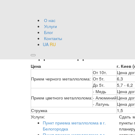
О нас
Услуги
Блог
Контакты
UA
RU
Сдать медь - Киев
Цена
г. Киев
(
От 10т.
Цена до
Прием черного металлолома:
От 5т.
6,3
До 5т.
5,7 - 6,2
- Медь
Цена до
Прием цветного металлолома:
- Алюминий
Цена до
- Латунь
Цена до
Стружка
1,5
Услуги:
Сдать 
Пункт приема металлолома в г.
пункты 
Белогородка
планиру
Пункт приема металлолома в г.
сотрудн