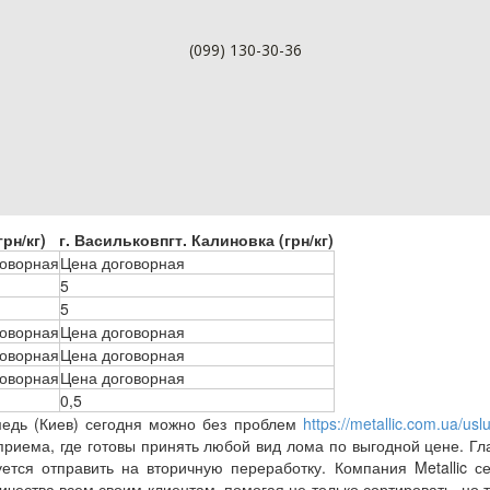
(099) 130-30-36
грн/кг)
г. Васильков
пгт. Калиновка (грн/кг)
говорная
Цена договорная
5
5
говорная
Цена договорная
говорная
Цена договорная
говорная
Цена договорная
0,5
медь (Киев) сегодня можно без проблем
https://metallic.com.ua/us
приема, где готовы принять любой вид лома по выгодной цене. Гл
ется отправить на вторичную переработку. Компания Metallic 
ичества всем своим клиентам, помогая не только сортировать, но