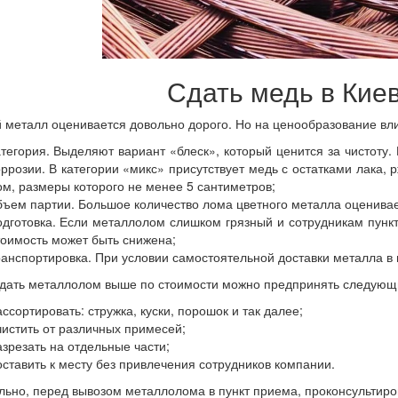
Сдать медь в Киев
 металл оценивается довольно дорого. Но на ценообразование вл
атегория. Выделяют вариант «блеск», который ценится за чистоту.
оррозии. В категории «микс» присутствует медь с остатками лака, 
ом, размеры которого не менее 5 сантиметров;
бъем партии. Большое количество лома цветного металла оценива
одготовка. Если металлолом слишком грязный и сотрудникам пунк
тоимость может быть снижена;
ранспортировка. При условии самостоятельной доставки металла в 
дать металлолом выше по стоимости можно предпринять следующ
ассортировать: стружка, куски, порошок и так далее;
чистить от различных примесей;
азрезать на отдельные части;
оставить к месту без привлечения сотрудников компании.
ьно, перед вывозом металлолома в пункт приема, проконсультиро