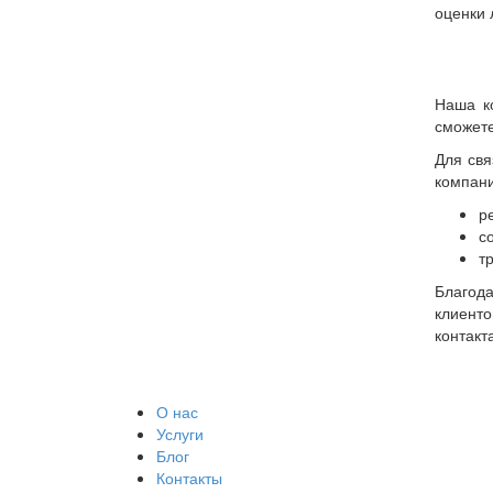
оценки 
Наша к
сможете
Для свя
компан
р
с
т
Благода
клиенто
контакт
О нас
Услуги
Блог
Контакты