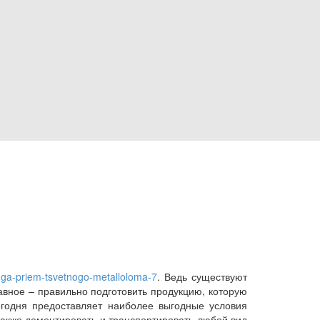
luga-priem-tsvetnogo-metalloloma-7
. Ведь существуют
авное – правильно подготовить продукцию, которую
сегодня предоставляет наиболее выгодные условия
 также демонтировать и транспортировать любой вид