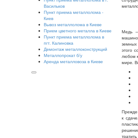
Васильков
металл
Пункт приема металлолома -
Киев
Вывоз металлолома в Киеве
Прием цветного металла в Киеве
Медь —
Пункт приема металлолома в
машинос
пгт. Калиновка
земных 
Демонтаж металлоконструкций
этого с
Металлопрокат б/у
любом к
Аренда металловоза в Киеве
мире. В
ш
п
б
э
к
в
Прежде 
к сдаче
пластик
решении
тратить