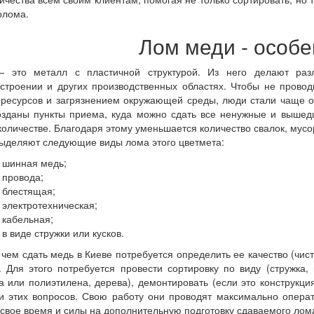
олома.
Лом меди - особ
 это металл с пластичной структурой. Из него делают разл
троении и других производственных областях. Чтобы не провод
ресурсов и загрязнением окружающей среды, люди стали чаще о
озданы пункты приема, куда можно сдать все ненужные и вышед
оличестве. Благодаря этому уменьшается количество свалок, мусор
ыделяют следующие виды лома этого цветмета:
инная медь;
ровода;
лестящая;
лектротехническая;
абельная;
 виде стружки или кусков.
чем сдать медь в Киеве потребуется определить ее качество (чист
. Для этого потребуется провести сортировку по виду (стружка, к
а или полиэтилена, дерева), демонтировать (если это конструкци
 этих вопросов. Свою работу они проводят максимально операти
 свое время и силы на дополнительную подготовку сдаваемого лом