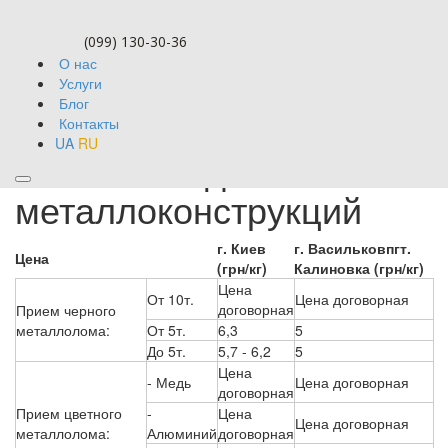
(099) 130-30-36
О нас
Услуги
Блог
Контакты
UA
RU
Стоимость демонтажа
металлоконструкций
г. Киев
г. Васильков
пгт.
Цена
(грн/кг)
Калиновка (грн/кг)
Цена
От 10т.
Цена договорная
договорная
Прием черного
металлолома:
От 5т.
6,3
5
До 5т.
5,7 - 6,2
5
Цена
- Медь
Цена договорная
договорная
Прием цветного
-
Цена
Цена договорная
металлолома:
Алюминий
договорная