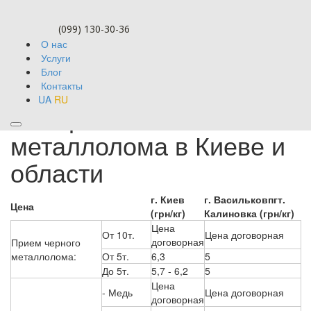
(099) 130-30-36
О нас
Услуги
Блог
Контакты
UA
RU
Быстрый вывоз
металлолома в Киеве и
области
г. Киев
г. Васильков
пгт.
Цена
(грн/кг)
Калиновка (грн/кг)
Цена
От 10т.
Цена договорная
договорная
Прием черного
металлолома:
От 5т.
6,3
5
До 5т.
5,7 - 6,2
5
Цена
- Медь
Цена договорная
договорная