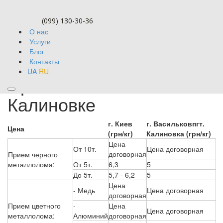
(099) 130-30-36
О нас
Услуги
Блог
Контакты
UA
RU
Прием алюминия в
Калиновке
г. Киев
г. Васильков
пгт.
Цена
(грн/кг)
Калиновка (грн/кг)
Цена
От 10т.
Цена договорная
договорная
Прием черного
металлолома:
От 5т.
6,3
5
До 5т.
5,7 - 6,2
5
Цена
- Медь
Цена договорная
договорная
Прием цветного
-
Цена
Цена договорная
металлолома:
Алюминий
договорная