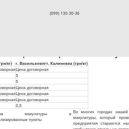
(099) 130-30-36
 специализированные пун
грн/кг)
г. Васильков
пгт. Калиновка (грн/кг)
говорная
Цена договорная
5
5
говорная
Цена договорная
говорная
Цена договорная
говорная
Цена договорная
0,5
Во многих городах нашей
макулатуры, который пров
предприятия стараются на
чтобы такие отходы не загр