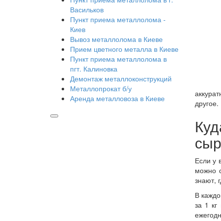
Васильков
Пункт приема металлолома -
Киев
Вывоз металлолома в Киеве
Прием цветного металла в Киеве
Пункт приема металлолома в
пгт. Калиновка
Демонтаж металлоконструкций
Металлопрокат б/у
аккурат
Аренда металловоза в Киеве
другое.
Куд
сыр
Если у 
можно с
знают, 
В каждо
за 1 кг
ежегодн