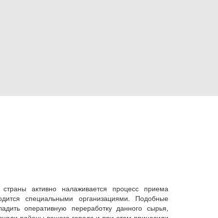
кты
 страны активно налаживается процесс приема
одится специальными организациями. Подобные
ладить оперативную переработку данного сырья,
язняли районы вашего города и при этом приносили