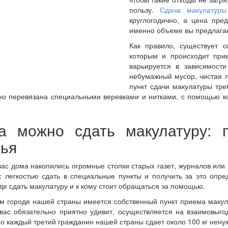
пользу.
Сдача макулатуры
круглогодично, а цена пре
именно объеме вы предлагае
Как правило, существует 
которым и происходит при
варьируется в зависимости
небумажный мусор, чистая 
пункт сдачи макулатуры тре
но перевязана специальными веревками и нитками, с помощью ко
а можно сдать макулатуру: 
ья
вас дома накопились огромные стопки старых газет, журналов или 
 легкостью сдать в специальные пункты и получить за это опр
где сдать макулатуру и к кому стоит обращаться за помощью.
м городе нашей страны имеется собственный пункт приема макула
 вас обязательно приятно удивит, осуществляется на взаимовыг
о каждый третий гражданин нашей страны сдает около 100 кг нен