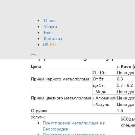
О нас
Услуги
Блог
Контакты
UA
RU
Сдача макулатуры в
Цена
г. Киев
(
От 10т.
Цена до
Прием черного металлолома:
От 5т.
6,3
До 5т.
5,7 - 6,2
- Медь
Цена до
Прием цветного металлолома:
- Алюминий
Цена до
- Латунь
Цена до
Стружка
1,5
Услуги:
Пункт приема металлолома в г.
Белогородка
Пункт приема металлолома в г.