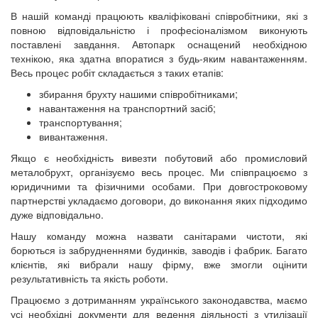
В нашій команді працюють кваліфіковані співробітники, які з
повною відповідальністю і професіоналізмом виконують
поставлені завдання. Автопарк оснащений необхідною
технікою, яка здатна впоратися з будь-яким навантаженням.
Весь процес робіт складається з таких етапів:
збирання брухту нашими співробітниками;
навантаження на транспортний засіб;
транспортування;
вивантаження.
Якщо є необхідність вивезти побутовий або промисловий
металобрухт, організуємо весь процес. Ми співпрацюємо з
юридичними та фізичними особами. При довгостроковому
партнерстві укладаємо договори, до виконання яких підходимо
дуже відповідально.
Нашу команду можна назвати санітарами чистоти, які
борються із забрудненнями будинків, заводів і фабрик. Багато
клієнтів, які вибрали нашу фірму, вже змогли оцінити
результативність та якість роботи.
Працюємо з дотриманням українського законодавства, маємо
усі необхідні документи для ведення діяльності з утилізації