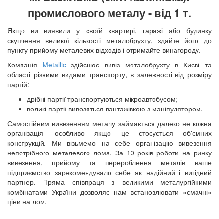
промислового металу - від 1 т.
Якщо ви виявили у своїй квартирі, гаражі або будинку
скупчення великої кількості металобрухту, здайте його до
пункту прийому металевих відходів і отримайте винагороду.
Компанія
Metallic
здійснює вивіз металобрухту в Києві та
області різними видами транспорту, в залежності від розміру
партій:
дрібні партії транспортуються мікроавтобусом;
великі партії вивозяться вантажівкою з маніпулятором.
Самостійним вивезенням металу займається далеко не кожна
організація, особливо якщо це стосується об'ємних
конструкцій. Ми візьмемо на себе організацію вивезення
непотрібного металевого лома. За 10 років роботи на ринку
вивезення, прийому та перероблення металів наше
підприємство зарекомендувало себе як надійний і вигідний
партнер. Пряма співпраця з великими металургійними
комбінатами України дозволяє нам встановлювати «смачні»
ціни на лом.