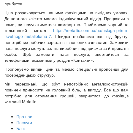
прибуток.
Ціна розраховується нашими фахівцями на вигідних умовах.
До кожного клієнта маємо індивідуальний підхід. Працюючи з
нами, ви почуватиметеся комфортно. Приймаємо чорний та
кольоровий метал
https://metallic.com.ua/ua/usluga-priem-
tsvetnogo-metalloloma-7
. Швидко позбавимо вас від брухту,
непотрібних робочих верстатів і зношених запчастин. Замовити
наші послуги можуть великі виробничі підприємства й приватні
особи. Щоб замовити наші послуги, звертайтеся за
телефонами, вказаними у розділі «Контакти».
Пропонуємо вигідні ціни та маємо спеціальні пропозиції для
посередницьких структур.
Ми переконані, що збут непотрібних металоконструкцій
повинен приносити не головний біль, а вигоду. Все що вам
потрібно для отримання грошей, звернутися до фахівців
компанії Metallic.
Про нас
Послуги
Блог