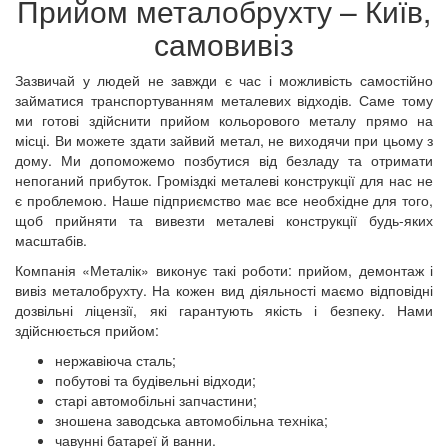
Прийом металобрухту – Київ,
самовивіз
Зазвичай у людей не завжди є час і можливість самостійно
займатися транспортуванням металевих відходів. Саме тому
ми готові здійснити прийом кольорового металу прямо на
місці. Ви можете здати зайвий метал, не виходячи при цьому з
дому. Ми допоможемо позбутися від безладу та отримати
непоганий прибуток. Громіздкі металеві конструкції для нас не
є проблемою. Наше підприємство має все необхідне для того,
щоб прийняти та вивезти металеві конструкції будь-яких
масштабів.
Компанія «Металік» виконує такі роботи: прийом, демонтаж і
вивіз металобрухту. На кожен вид діяльності маємо відповідні
дозвільні ліцензії, які гарантують якість і безпеку. Нами
здійснюється прийом:
нержавіюча сталь;
побутові та будівельні відходи;
старі автомобільні запчастини;
зношена заводська автомобільна техніка;
чавунні батареї й ванни.